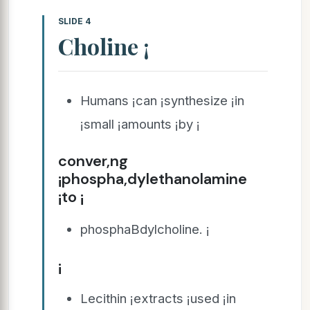
SLIDE 4
Choline ¡
Humans ¡can ¡synthesize ¡in
¡small ¡amounts ¡by ¡
conver,ng
¡phospha,dylethanolamine
¡to ¡
phosphaBdylcholine. ¡
¡
Lecithin ¡extracts ¡used ¡in