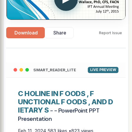
Download
Share
Report Issue
SMART_READER_LITE
LIVE PREVIEW
C HOLINE IN F OODS , F
UNCTIONAL F OODS , AND D
IETARY S
- - PowerPoint PPT
Presentation
Feb 11, 2024
583 likes •823 views