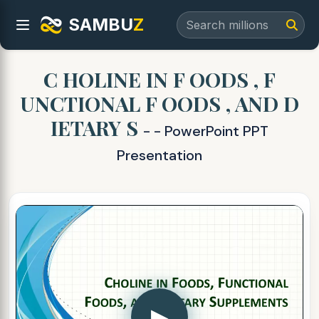
SAMBU
Z
C HOLINE IN F OODS , F
UNCTIONAL F OODS , AND D
IETARY S
- - PowerPoint PPT
Presentation
▶