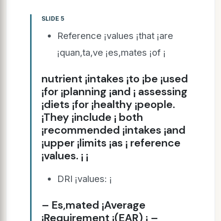
SLIDE 5
Reference ¡values ¡that ¡are
¡quan,ta,ve ¡es,mates ¡of ¡
nutrient ¡intakes ¡to ¡be ¡used
¡for ¡planning ¡and ¡ assessing
¡diets ¡for ¡healthy ¡people.
¡They ¡include ¡ both
¡recommended ¡intakes ¡and
¡upper ¡limits ¡as ¡ reference
¡values. ¡ ¡
DRI ¡values: ¡
– Es,mated ¡Average
¡Requirement ¡(EAR) ¡ –