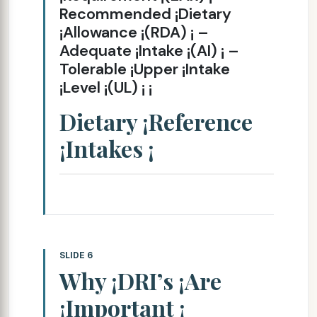
Recommended ¡Dietary
¡Allowance ¡(RDA) ¡ –
Adequate ¡Intake ¡(AI) ¡ –
Tolerable ¡Upper ¡Intake
¡Level ¡(UL) ¡ ¡
Dietary ¡Reference
¡Intakes ¡
SLIDE 6
Why ¡DRI’s ¡Are
¡Important ¡