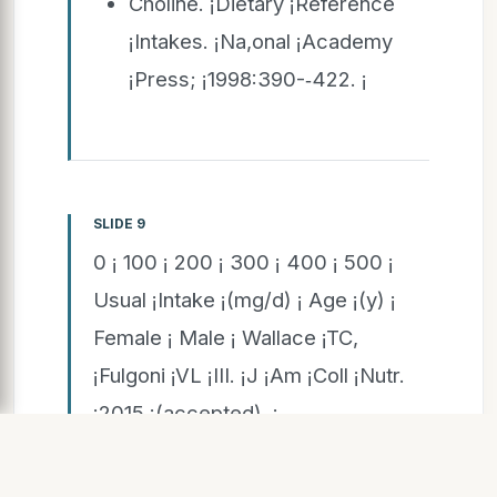
Choline. ¡Dietary ¡Reference
¡Intakes. ¡Na,onal ¡Academy
¡Press; ¡1998:390-­‑422. ¡
SLIDE 9
0 ¡ 100 ¡ 200 ¡ 300 ¡ 400 ¡ 500 ¡
Usual ¡Intake ¡(mg/d) ¡ Age ¡(y) ¡
Female ¡ Male ¡ Wallace ¡TC,
¡Fulgoni ¡VL ¡III. ¡J ¡Am ¡Coll ¡Nutr.
¡2015 ¡(accepted). ¡
Choline ¡Intakes