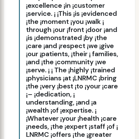
¡excellence ¡in ¡customer
¡service. ¡ ¡This ¡is ¡evidenced
¡the ¡moment ¡you ¡walk ¡
through ¡our ¡front ¡door ¡and
¡is ¡demonstrated ¡by ¡the
¡care ¡and ¡respect ¡we ¡give
¡our ¡patients, ¡their ¡ families,
¡and ¡the ¡community ¡we
¡serve. ¡ ¡ The ¡highly ¡trained
¡physicians ¡at ¡LNRMC ¡bring
¡the ¡very ¡best ¡to ¡your ¡care
¡– ¡dedication, ¡
understanding, ¡and ¡a
¡wealth ¡of ¡expertise. ¡
¡Whatever ¡your ¡health ¡care
¡needs, ¡the ¡expert ¡staff ¡of ¡
LNRMC ¡offers ¡the ¡greater