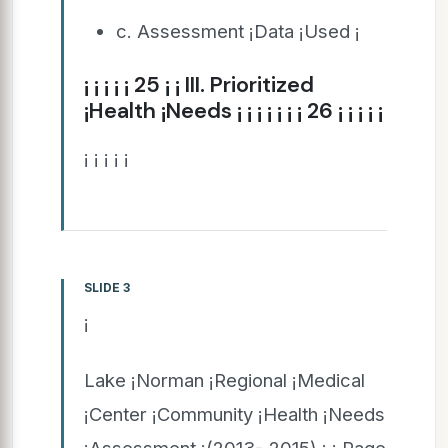
c. Assessment ¡Data ¡Used ¡
¡ ¡ ¡ ¡ ¡ 25 ¡ ¡ III. Prioritized
¡Health ¡Needs ¡ ¡ ¡ ¡ ¡ ¡ ¡ 26 ¡ ¡ ¡ ¡ ¡
¡ ¡ ¡ ¡ ¡
SLIDE 3
¡
Lake ¡Norman ¡Regional ¡Medical
¡Center ¡Community ¡Health ¡Needs
¡Assessment ¡(2013-­‑2015) ¡ ¡ Page