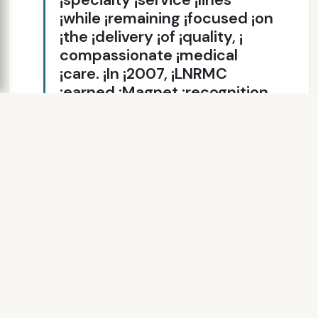
¡while ¡remaining ¡focused ¡on
¡the ¡delivery ¡of ¡quality, ¡
compassionate ¡medical
¡care. ¡In ¡2007, ¡LNRMC
¡earned ¡Magnet ¡recognition
¡status ¡for ¡excellence ¡ in
¡nursing ¡and ¡patient ¡care
¡by ¡the ¡American ¡Nurses
¡Credentialing ¡Center.
¡LNRMC ¡is ¡committed ¡ to
¡meeting ¡the ¡health ¡care
¡needs ¡of ¡those ¡we ¡serve
¡by ¡providing ¡state-­‑of-­
‑the-­‑art, ¡ comprehensive
¡medical ¡care ¡combined
¡with ¡exceptional ¡patient
¡service. ¡ ¡ ¡ ¡ ¡ ¡ ¡