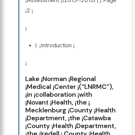
¡2 ¡
¡
I. ¡Introduction ¡
¡
Lake ¡Norman ¡Regional
¡Medical ¡Center ¡(“LNRMC”),
¡in ¡collaboration ¡with
¡Novant ¡Health, ¡the ¡
Mecklenburg ¡County ¡Health
¡Department, ¡the ¡Catawba
¡County ¡Health ¡Department,
¡the ¡Iredell ¡ County ¡Health