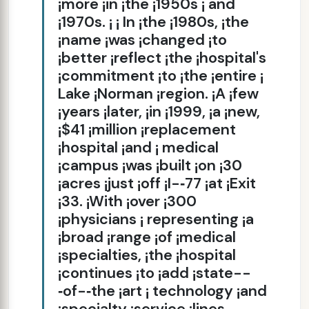
¡more ¡in ¡the ¡1950s ¡ and
¡1970s. ¡ ¡ In ¡the ¡1980s, ¡the
¡name ¡was ¡changed ¡to
¡better ¡reflect ¡the ¡hospital's
¡commitment ¡to ¡the ¡entire ¡
Lake ¡Norman ¡region. ¡A ¡few
¡years ¡later, ¡in ¡1999, ¡a ¡new,
¡$41 ¡million ¡replacement
¡hospital ¡and ¡ medical
¡campus ¡was ¡built ¡on ¡30
¡acres ¡just ¡off ¡I-­‑77 ¡at ¡Exit
¡33. ¡With ¡over ¡300
¡physicians ¡ representing ¡a
¡broad ¡range ¡of ¡medical
¡specialties, ¡the ¡hospital
¡continues ¡to ¡add ¡state-­
‑of-­‑the ¡art ¡ technology ¡and
¡specialty ¡service ¡lines