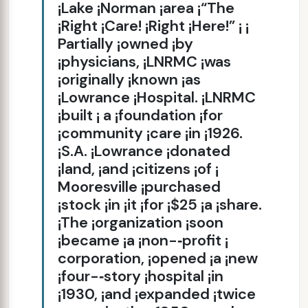
¡Lake ¡Norman ¡area ¡“The
¡Right ¡Care! ¡Right ¡Here!” ¡ ¡
Partially ¡owned ¡by
¡physicians, ¡LNRMC ¡was
¡originally ¡known ¡as
¡Lowrance ¡Hospital. ¡LNRMC
¡built ¡ a ¡foundation ¡for
¡community ¡care ¡in ¡1926.
¡S.A. ¡Lowrance ¡donated
¡land, ¡and ¡citizens ¡of ¡
Mooresville ¡purchased
¡stock ¡in ¡it ¡for ¡$25 ¡a ¡share.
¡The ¡organization ¡soon
¡became ¡a ¡non-­‑profit ¡
corporation, ¡opened ¡a ¡new
¡four-­‑story ¡hospital ¡in
¡1930, ¡and ¡expanded ¡twice