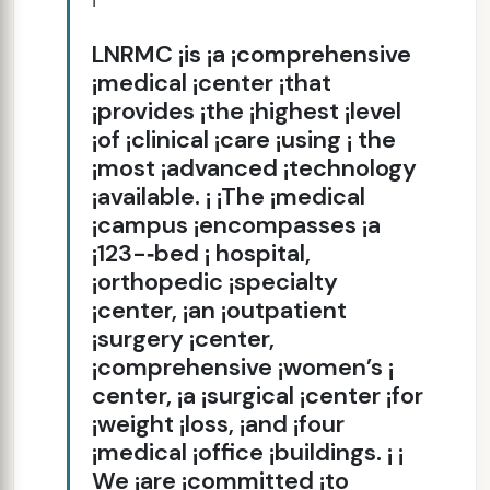
LNRMC ¡is ¡a ¡comprehensive
¡medical ¡center ¡that
¡provides ¡the ¡highest ¡level
¡of ¡clinical ¡care ¡using ¡ the
¡most ¡advanced ¡technology
¡available. ¡ ¡The ¡medical
¡campus ¡encompasses ¡a
¡123-­‑bed ¡ hospital,
¡orthopedic ¡specialty
¡center, ¡an ¡outpatient
¡surgery ¡center,
¡comprehensive ¡women’s ¡
center, ¡a ¡surgical ¡center ¡for
¡weight ¡loss, ¡and ¡four
¡medical ¡office ¡buildings. ¡ ¡
We ¡are ¡committed ¡to